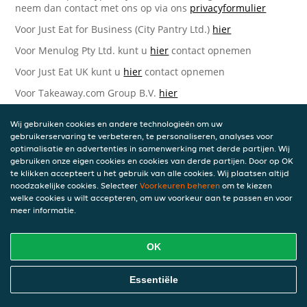
neem dan contact met ons op via ons
privacyformulier
Voor Just Eat for Business (City Pantry Ltd.)
hier
Voor Menulog Pty Ltd. kunt u
hier
contact opnemen
Voor Just Eat UK kunt u
hier
contact opnemen
Voor Takeaway.com Group B.V.
hier
Just Eat Takeaway.com Data Protection Officer -
Wij gebruiken cookies en andere technologieën om uw
Takeaway.com Group B.V.
gebruikerservaring te verbeteren, te personaliseren, analyses voor
optimalisatie en advertenties in samenwerking met derde partijen. Wij
Piet Heinkade 61
gebruiken onze eigen cookies en cookies van derde partijen. Door op OK
1019 GM Amsterdam
te klikken accepteert u het gebruik van alle cookies. Wij plaatsen altijd
Nederland
noodzakelijke cookies. Selecteer
Voorkeuren beheren
om te kiezen
welke cookies u wilt accepteren, om uw voorkeur aan te passen en voor
Bijgewerkte versies van deze
meer informatie.
Privacyverklaring
OK
Wij kunnen deze Verklaring van tijd tot tijd bijwerken als
reactie op veranderende juridische, technische of zakelijke
ontwikkelingen. Wanneer wij onze Privacyverklaring
Essentiële
bijwerken, zullen wij passende maatregelen nemen om u
op de hoogte te brengen, in overeenstemming met het