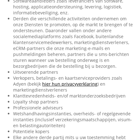
Softwareaanbieders zoals leveranciers van software,
hosting, applicatieondersteuning, levering, logistiek,
informatiebeveiliging, enz.
Derden die verschillende activiteiten ondernemen om
onze Diensten te promoten, op de markt te brengen of te
ondersteunen. Daaronder vallen onder andere
socialemediaplatforms zoals Facebook, buitenlandse
klantenservicemedewerkers, marketingdienstverleners,
eCRM-partners die onze marketing-e-mails en
pushmeldingen beheren, partners die u sms-berichten
sturen wanneer uw bestelling onderweg is en
bezorgbedrijven die de bestelling bij u bezorgen.
Uitvoerende partners
Verkopers, betalings- en kaartserviceproviders zoals
Adyen (bekijk
hier hun privacyverklaring
) en
marketingdienstverleners
Klanttevredenheids- en/of marktonderzoeksbedrijven
Loyalty shop partners
Professionele adviseurs
Wetshandhavingsinstanties, overheids- of regelgevende
instanties (inclusief verzekeringsmaatschappijen, visum-
en belastingautoriteiten)
Potentiële kopers
Elke andere derde partij mits u uw toestemming hebt